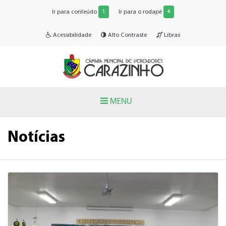
Ir para conteúdo
Ir para o rodapé
1
4
Acessibilidade
Alto Contraste
Libras
MENU
Notícias