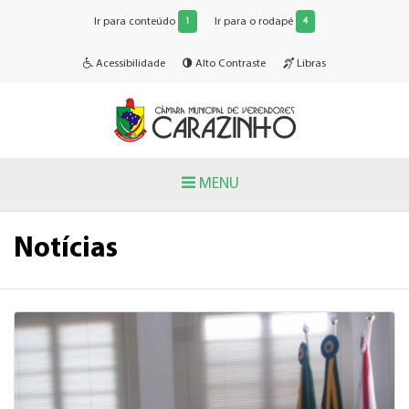
Ir para conteúdo
Ir para o rodapé
1
4
Acessibilidade
Alto Contraste
Libras
MENU
Notícias