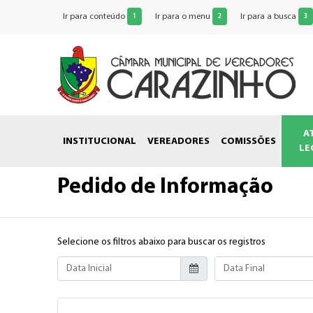
Ir para conteúdo
Ir para o menu
Ir para a busca
1
2
3
A
INSTITUCIONAL
VEREADORES
COMISSÕES
LE
Pedido de Informação
Selecione os filtros abaixo para buscar os registros
Data Inicial
Data Final