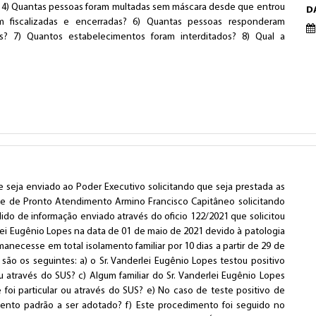
) 4) Quantas pessoas foram multadas sem máscara desde que entrou
D
am fiscalizadas e encerradas? 6) Quantas pessoas responderam
es? 7) Quantos estabelecimentos foram interditados? 8) Qual a
 seja enviado ao Poder Executivo solicitando que seja prestada as
ade de Pronto Atendimento Armino Francisco Capitâneo solicitando
do de informação enviado através do oficio 122/2021 que solicitou
i Eugênio Lopes na data de 01 de maio de 2021 devido à patologia
anecesse em total isolamento familiar por 10 dias a partir de 29 de
ão os seguintes: a) o Sr. Vanderlei Eugênio Lopes testou positivo
u através do SUS? c) Algum familiar do Sr. Vanderlei Eugênio Lopes
foi particular ou através do SUS? e) No caso de teste positivo de
imento padrão a ser adotado? f) Este procedimento foi seguido no