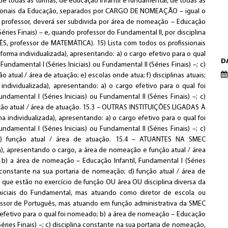
 de todas as turmas, de educação infantil e fundamental, de todas as
issionais da Educação, separados por CARGO DE NOMEAÇÃO – igual o
 professor, deverá ser subdivida por área de nomeação – Educação
(Séries Finais) – e, quando professor do Fundamental II, por disciplina
, professor de MATEMÁTICA). 15) Lista com todos os profissionais
orma individualizada), apresentando: a) o cargo efetivo para o qual
D
ndamental I (Séries Iniciais) ou Fundamental II (Séries Finais) –; c)
 atual / área de atuação; e) escolas onde atua; f) disciplinas atuais;
ndividualizada), apresentando: a) o cargo efetivo para o qual foi
amental I (Séries Iniciais) ou Fundamental II (Séries Finais) –; c)
nção atual / área de atuação. 15.3 – OUTRAS INSTITUIÇÕES LIGADAS À
 individualizada), apresentando: a) o cargo efetivo para o qual foi
amental I (Séries Iniciais) ou Fundamental II (Séries Finais) –; c)
 d) função atual / área de atuação. 15.4 – ATUANTES NA SMEC
), apresentando o cargo, a área de nomeação e função atual / área
 b) a área de nomeação – Educação Infantil, Fundamental I (Séries
ina constante na sua portaria de nomeação; d) função atual / área de
o que estão no exercício de função OU área OU disciplina diversa da
niciais do Fundamental, mas atuando como diretor de escola ou
essor de Português, mas atuando em função administrativa da SMEC
 efetivo para o qual foi nomeado; b) a área de nomeação – Educação
(Séries Finais) –; c) disciplina constante na sua portaria de nomeação,