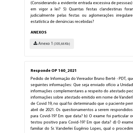
(Considerando a evidente entrada excessiva de pessoas
em vigor a lei? 5) Quantas festas clandestinas for
judicialmente pelas festas ou aglomerações irregular
estatística de denúncias recebidas?
ANEXOS
Anexo 1
(305,66 Kb)
Responde OP 160_2021
Pedido de Informação do Vereador Bruno Berté - PDT, que
seguintes informações: Que seja enviado ofício a Unid
informações complementares a respeito do atestado pedi
informações sobre atestado emitido em nome de Vanderle
de Covid 19, no qual foi determinado que o paciente perm
abril de 2021. Os questionamentos a serem respondidos s
para Covid-19? Em que data? b) O exame foi particular o
testou positivo para Covid-19? Em que data? d) O exame 
familiar do Sr. Vanderlei Eugênio Lopes, qual o proced