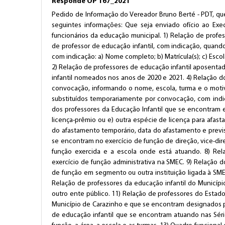
Responde OP 167_2021
Pedido de Informação do Vereador Bruno Berté - PDT, que
seguintes informações: Que seja enviado ofício ao Exe
funcionários da educação municipal. 1) Relação de prof
de professor de educação infantil, com indicação, quan
com indicação: a) Nome completo; b) Matrícula(s); c) Escola(
2) Relação de professores de educação infantil aposenta
infantil nomeados nos anos de 2020 e 2021. 4) Relação 
convocação, informando o nome, escola, turma e o motiv
substituídos temporariamente por convocação, com ind
dos professores da Educação Infantil que se encontram em:
licença-prêmio ou e) outra espécie de licença para afas
do afastamento temporário, data do afastamento e previs
se encontram no exercício de função de direção, vice-di
função exercida e a escola onde está atuando. 8) Rel
exercício de função administrativa na SMEC. 9) Relação 
de função em segmento ou outra instituição ligada à SM
Relação de professores da educação infantil do Municí
outro ente público. 11) Relação de professores do Estad
Município de Carazinho e que se encontram designados pa
de educação infantil que se encontram atuando nas Séri