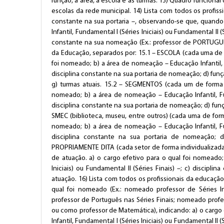
função, a área, a escola e as turmas. 13) Quadro funcional
escolas da rede municipal. 14) Lista com todos os prof
constante na sua portaria –, observando-se que, quando
Infantil, Fundamental I (Séries Iniciais) ou Fundamental II 
constante na sua nomeação (Ex.: professor de PORTUGUÊS
da Educação, separados por: 15.1 – ESCOLA (cada uma de f
foi nomeado; b) a área de nomeação – Educação Infantil, Fu
disciplina constante na sua portaria de nomeação; d) função
g) turmas atuais. 15.2 – SEGMENTOS (cada um de forma i
nomeado; b) a área de nomeação – Educação Infantil, Fund
disciplina constante na sua portaria de nomeação; d) fu
SMEC (biblioteca, museu, entre outros) (cada uma de forma
nomeado; b) a área de nomeação – Educação Infantil, Fund
disciplina constante na sua portaria de nomeação;
PROPRIAMENTE DITA (cada setor de forma individualizada
de atuação. a) o cargo efetivo para o qual foi nomeado;
Iniciais) ou Fundamental II (Séries Finais) –; c) discipl
atuação. 16) Lista com todos os profissionais da educaçã
qual foi nomeado (Ex.: nomeado professor de Séries I
professor de Português nas Séries Finais; nomeado prof
ou como professor de Matemática), indicando: a) o cargo
Infantil, Fundamental I (Séries Iniciais) ou Fundamental II 