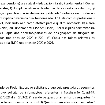
xercendo; e) área atual – Educação Infantil, Fundamental I (Séries
de atua; f) disciplinas atuais e desde que data as está ministrando; g)
ação, por designação de função gratificada/confiança ou por desvio
isciplina diversa da qual foi nomeado. 17) Lista com os profissionais
 indicando: a) o cargo efetivo para o qual foi nomeado; b) a área
ciais) ou Fundamental II (Séries Finais) –; c) disciplina constante na
 V) Cópia dos decretos/portarias de designações de funções de
ados nos anos de 2020 e 2021. VI) Cópia das folhas relativas às
as pela SMEC nos anos de 2020 e 2021.
iado ao Poder Executivo solicitando que seja prestada as seguintes
ivo solicitando informações referentes à fiscalização Covid-19.
65/2021 dia 10/03/2021, sendo os questionamentos os seguintes: 1)
s e bares foram fiscalizados? 3) Quantos mercados foram autuados?