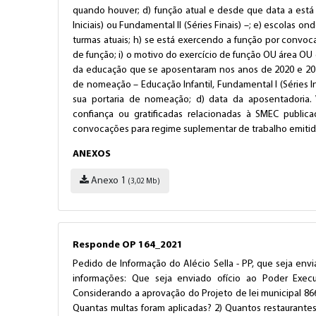
quando houver; d) função atual e desde que data a está e
Iniciais) ou Fundamental II (Séries Finais) –; e) escolas on
turmas atuais; h) se está exercendo a função por convoc
de função; i) o motivo do exercício de função OU área OU d
da educação que se aposentaram nos anos de 2020 e 2021,
de nomeação – Educação Infantil, Fundamental I (Séries Ini
sua portaria de nomeação; d) data da aposentadoria.
confiança ou gratificadas relacionadas à SMEC public
convocações para regime suplementar de trabalho emitid
ANEXOS
Anexo 1
(3,02 Mb)
Responde OP 164_2021
Pedido de Informação do Alécio Sella - PP, que seja env
informações: Que seja enviado ofício ao Poder Execut
Considerando a aprovação do Projeto de lei municipal 86
Quantas multas foram aplicadas? 2) Quantos restaurante