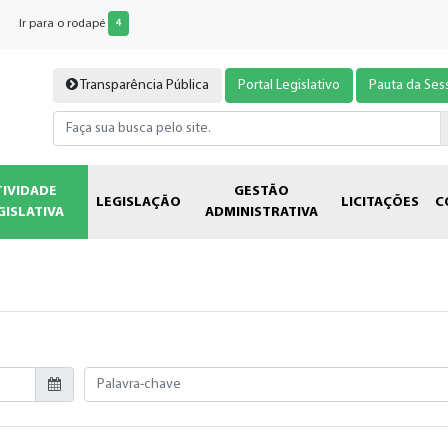
Ir para o rodapé
4
Transparência Pública
Portal Legislativo
Pauta da Ses
TIVIDADE
GESTÃO
LEGISLAÇÃO
LICITAÇÕES
C
GISLATIVA
ADMINISTRATIVA
Palavra-chave