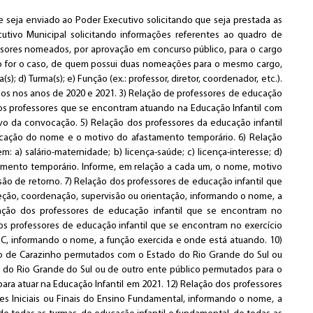
 seja enviado ao Poder Executivo solicitando que seja prestada as
cutivo Municipal solicitando informações referentes ao quadro de
essores nomeados, por aprovação em concurso público, para o cargo
do for o caso, de quem possui duas nomeações para o mesmo cargo,
s); d) Turma(s); e) Função (ex.: professor, diretor, coordenador, etc.).
dos nos anos de 2020 e 2021. 3) Relação de professores de educação
dos professores que se encontram atuando na Educação Infantil com
o da convocação. 5) Relação dos professores da educação infantil
icação do nome e o motivo do afastamento temporário. 6) Relação
 a) salário-maternidade; b) licença-saúde; c) licença-interesse; d)
tamento temporário. Informe, em relação a cada um, o nome, motivo
ão de retorno. 7) Relação dos professores de educação infantil que
reção, coordenação, supervisão ou orientação, informando o nome, a
ação dos professores de educação infantil que se encontram no
dos professores de educação infantil que se encontram no exercício
EC, informando o nome, a função exercida e onde está atuando. 10)
pio de Carazinho permutados com o Estado do Rio Grande do Sul ou
o do Rio Grande do Sul ou de outro ente público permutados para o
ra atuar na Educação Infantil em 2021. 12) Relação dos professores
es Iniciais ou Finais do Ensino Fundamental, informando o nome, a