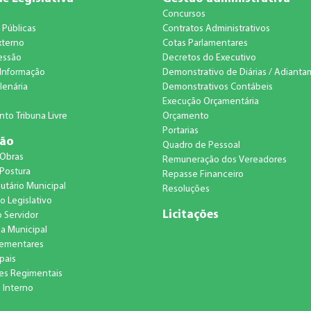
Concursos
 Públicas
Contratos Administrativos
xterno
Cotas Parlamentares
essão
Decretos do Executivo
Informação
Demonstrativo de Diárias / Adiant
lenária
Demonstrativos Contábeis
Execução Orçamentária
to Tribuna Livre
Orçamento
Portarias
ção
Quadro de Pessoal
 Obras
Remuneração dos Vereadores
Postura
Repasse Financeiro
utário Municipal
Resoluções
o Legislativo
Licitações
o Servidor
ca Municipal
lementares
pais
es Regimentais
 Interno