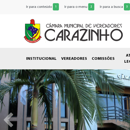
Ir para conteúdo
Ir para o menu
Ir para a busca
1
2
3
A
INSTITUCIONAL
VEREADORES
COMISSÕES
LE
Anterior