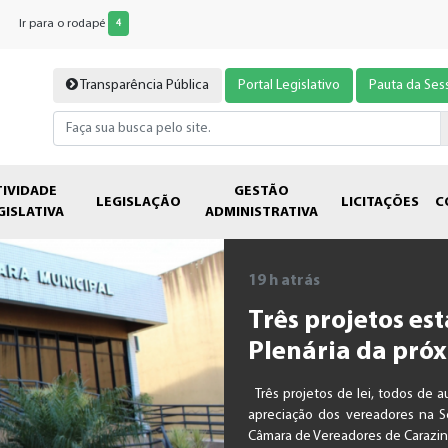
Ir para o rodapé
4
Transparência Pública
Portal Legislativo
Pauta da Ses
TIVIDADE
GESTÃO
LEGISLAÇÃO
LICITAÇÕES
C
GISLATIVA
ADMINISTRATIVA
19 h atrás
Três projetos es
Plenária da próx
Três projetos de lei, todos de a
apreciação dos vereadores na Se
Câmara de Vereadores de Carazinh