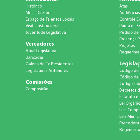
Histórico
Atas
Mesa Diretora
Audiências
Espaço de Talentos Locais
Controle E
Visita Institucional
Pauta da S
Juventude Legislativa
Pedido de 
Presença P
Vereadores
Projetos
Atual Legislatura
Requerimen
Bancadas
Legisla
Galeria de Ex-Presidentes
Legislaturas Anteriores
Código de
Código de 
Comissões
Código Trib
Composição
Decretos d
Estatuto d
Lei Orgâni
Leis Comp
Leis Munici
Precedent
Regimento