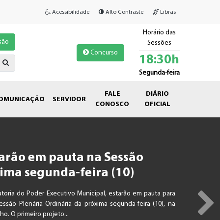
Acessibilidade
Alto Contraste
Libras
Horário das
são
Sessões
Concurso
18:30h
Segunda-feira
FALE
DIÁRIO
OMUNICAÇÃO
SERVIDOR
CONOSCO
OFICIAL
tarão em pauta na Sessão
ima segunda-feira (10)
utoria do Poder Executivo Municipal, estarão em pauta para
ssão Plenária Ordinária da próxima segunda-feira (10), na
P
o. O primeiro projeto...