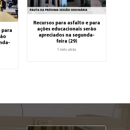
Recursos para asfalto e para
ações educacionais serão
e para
apreciados na segunda-
são
feira (29)
nda-
1 mês atrás