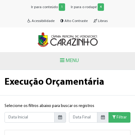
Ir para conteúdo
Ir para o rodapé
1
4
Acessibilidade
Alto Contraste
Libras
MENU
Execução Orçamentária
Selecione os filtros abaixo para buscar os registros
Data Inicial
Data Final
Filtrar