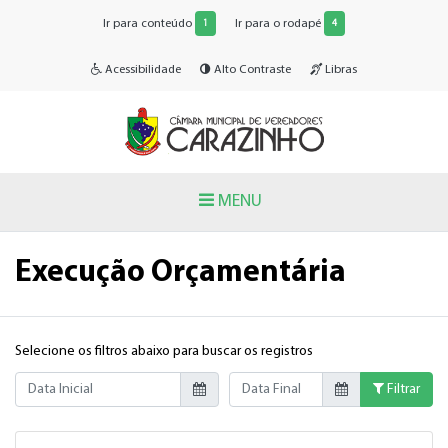
Ir para conteúdo
Ir para o rodapé
1
4
Acessibilidade
Alto Contraste
Libras
MENU
Execução Orçamentária
Selecione os filtros abaixo para buscar os registros
Data Inicial
Data Final
Filtrar