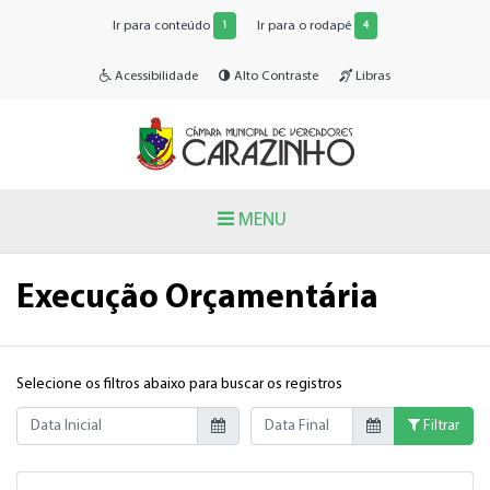
Ir para conteúdo
Ir para o rodapé
1
4
Acessibilidade
Alto Contraste
Libras
MENU
Execução Orçamentária
Selecione os filtros abaixo para buscar os registros
Data Inicial
Data Final
Filtrar