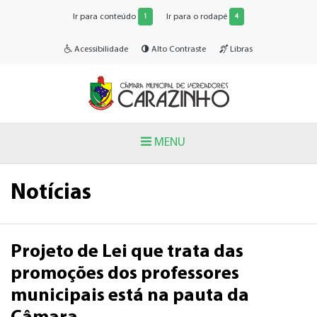
Ir para conteúdo
Ir para o rodapé
1
4
Acessibilidade
Alto Contraste
Libras
MENU
Notícias
Projeto de Lei que trata das
promoções dos professores
municipais está na pauta da