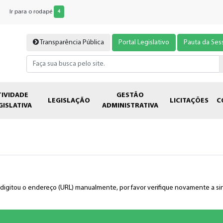
Ir para o rodapé
4
Transparência Pública
Portal Legislativo
Pauta da Ses
TIVIDADE
GESTÃO
LEGISLAÇÃO
LICITAÇÕES
C
GISLATIVA
ADMINISTRATIVA
ê digitou o endereço (URL) manualmente, por favor verifique novamente a s