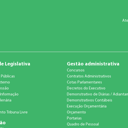
Ate
e Legislativa
Gestão administrativa
Concursos
 Públicas
Contratos Administrativos
xterno
Cotas Parlamentares
essão
Decretos do Executivo
Informação
Demonstrativo de Diárias / Adiant
lenária
Demonstrativos Contábeis
Execução Orçamentária
to Tribuna Livre
Orçamento
Portarias
ção
Quadro de Pessoal